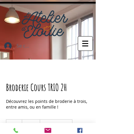
Se connecter
Broderie Cours TRIO 2H
Découvrez les points de broderie à trois,
entre amis, ou en famille !
99
euros
2 h
2
99 €
Rue Carnot
h